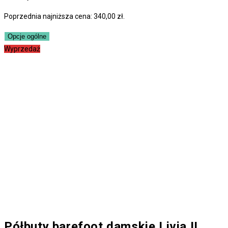
Poprzednia najniższa cena:
340,00
zł
.
Opcje ogólne
Wyprzedaż
Półbuty barefoot damskie Livia II