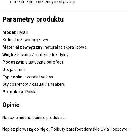
idealne do codziennych stylizacji.
Parametry produktu
Model:
Livia II
Kolor:
beżowo-brązowy
Materiał zewnętrzny:
naturalna skóra licowa
Wnętrze:
skóra / materiał tekstylny
Podeszwa:
elastyczna barefoot
Drop:
0 mm
Typ noska:
szeroki toe box
Styl:
barefoot / casual / sneakers
Produkcja:
Polska
Opinie
Na razie nie ma opinii o produkcie.
Napisz pierwszą opinię o „Półbuty barefoot damskie Livia II beżowo-