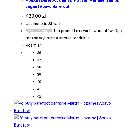
Półbuty barefoot damskie Susan – lniane trampki
vegan | Apavo Barefoot
420,00
zł
Oceniono
5.00
na 5
Ten produkt ma wiele wariantów. Opcje
Wybierz opcje
można wybrać na stronie produktu
Rozmiar
36
37
38
39
40
41
42