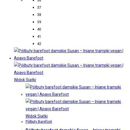
36
37
38
39
40
41
42
Widok Siatki
Widok Siatki
Półbuty Barefoot