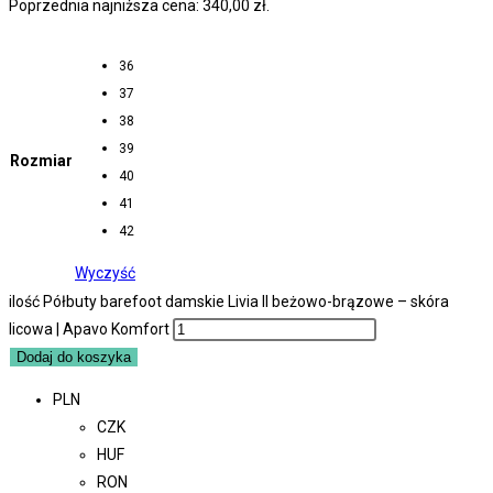
Poprzednia najniższa cena:
340,00
zł
.
36
37
38
39
Rozmiar
40
41
42
Wyczyść
ilość Półbuty barefoot damskie Livia II beżowo-brązowe – skóra
licowa | Apavo Komfort
Dodaj do koszyka
PLN
CZK
HUF
RON