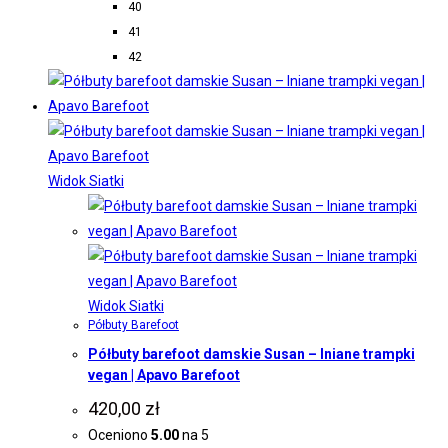
40
41
42
Widok Siatki
Widok Siatki
Półbuty Barefoot
Półbuty barefoot damskie Susan – lniane trampki
vegan | Apavo Barefoot
420,00
zł
Oceniono
5.00
na 5