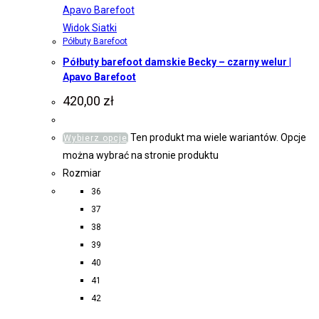
Widok Siatki
Półbuty Barefoot
Półbuty barefoot damskie Becky – czarny welur |
Apavo Barefoot
420,00
zł
Ten produkt ma wiele wariantów. Opcje
Wybierz opcje
można wybrać na stronie produktu
Rozmiar
36
37
38
39
40
41
42