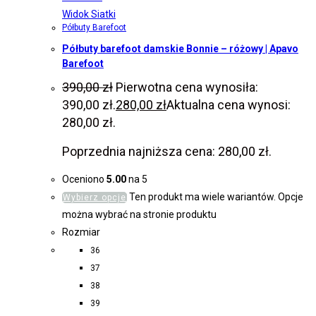
Widok Siatki
Półbuty Barefoot
Półbuty barefoot damskie Bonnie – różowy | Apavo
Barefoot
390,00
zł
Pierwotna cena wynosiła:
390,00 zł.
280,00
zł
Aktualna cena wynosi:
280,00 zł.
Poprzednia najniższa cena:
280,00
zł
.
Oceniono
5.00
na 5
Ten produkt ma wiele wariantów. Opcje
Wybierz opcje
można wybrać na stronie produktu
Rozmiar
36
37
38
39