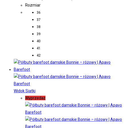
Rozmiar
36
37
38
39
40
41
42
Widok Siatki
Wyprzedaż