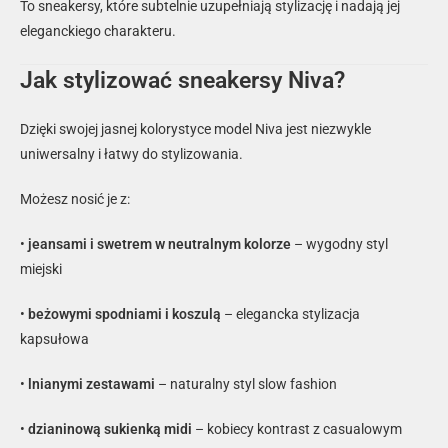
To sneakersy, które subtelnie uzupełniają stylizację i nadają jej
eleganckiego charakteru.
Jak stylizować sneakersy Niva?
Dzięki swojej jasnej kolorystyce model Niva jest niezwykle
uniwersalny i łatwy do stylizowania.
Możesz nosić je z:
•
jeansami i swetrem w neutralnym kolorze
– wygodny styl
miejski
•
beżowymi spodniami i koszulą
– elegancka stylizacja
kapsułowa
•
lnianymi zestawami
– naturalny styl slow fashion
•
dzianinową sukienką midi
– kobiecy kontrast z casualowym