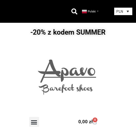
PLN
Polski
▼
-20% z kodem SUMMER
0
0,00
zł