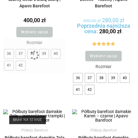
Apavo Barefoot
Barefoot
400,00
zł
280,00
zł
390,00
zł
Poprzednia najniższa
cena:
280,00
zł
.
Wybierz opcje
Rozmiar
Oceniono
36
37
38
39
40
Wybierz opcje
5.00
na 5
41
42
Rozmiar
36
37
38
39
40
41
42
BRAK NA STANIE
Półbuty Barefoot
Półbuty Barefoot
Półbuty barefoot damskie Zola
Półbuty barefoot damskie