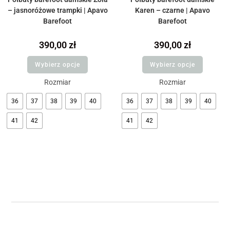
– jasnoróżowe trampki | Apavo
Karen – czarne | Apavo
Barefoot
Barefoot
390,00
zł
390,00
zł
Wybierz opcje
Wybierz opcje
Rozmiar
Rozmiar
36
37
38
39
40
36
37
38
39
40
41
42
41
42