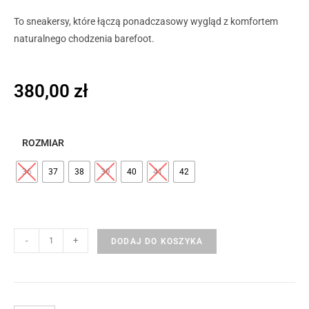
To sneakersy, które łączą ponadczasowy wygląd z komfortem
naturalnego chodzenia barefoot.
380,00
zł
ROZMIAR
36
37
38
39
40
41
42
-
+
DODAJ DO KOSZYKA