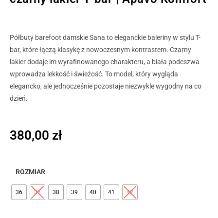
Półbuty barefoot damskie Sana to eleganckie baleriny w stylu T-
bar, które łączą klasykę z nowoczesnym kontrastem. Czarny
lakier dodaje im wyrafinowanego charakteru, a biała podeszwa
wprowadza lekkość i świeżość. To model, który wygląda
elegancko, ale jednocześnie pozostaje niezwykle wygodny na co
dzień.
380,00
zł
ROZMIAR
36
37
38
39
40
41
42