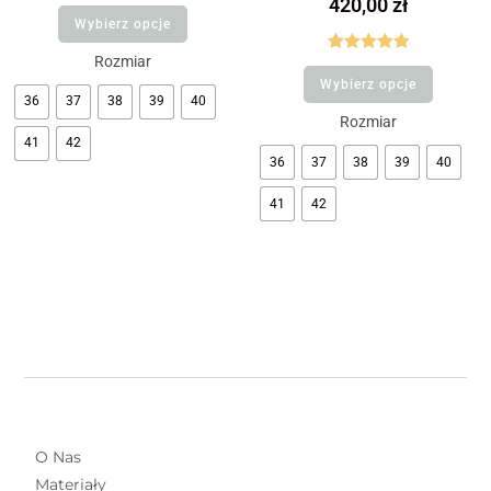
420,00
zł
Wybierz opcje
Rozmiar
Oceniono
Wybierz opcje
5.00
na 5
36
37
38
39
40
Rozmiar
41
42
36
37
38
39
40
41
42
O Nas
Materiały