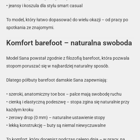
• jeansy i koszula dla stylu smart casual
To model, który łatwo dopasować do wielu okazji – od pracy po
spotkania ze znajomymi.
Komfort barefoot – naturalna swoboda
Model Sana powstał zgodnie z filozofią barefoot, która pozwala
stopom poruszać się w najbardziej naturalny sposób.
Dlatego półbuty barefoot damskie Sana zapewniają:
• szeroki, anatomiczny toe box – palce mają swobodę ruchu
• cienką i elastyczną podeszwę – stopa zgina się naturalnie przy
każdym kroku
• zerowy drop (0 mm) – naturalne ustawienie stopy
• lekką konstrukcję – buty są niemal niewyczuwalne
To komfort, który docenisz podczas całego dnia – w pracy, na