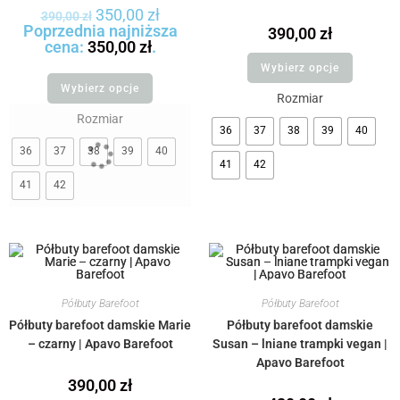
350,00
zł
390,00
zł
Poprzednia najniższa
390,00
zł
cena:
350,00
zł
.
Wybierz opcje
Wybierz opcje
Rozmiar
Rozmiar
36
37
38
39
40
36
37
38
39
40
41
42
41
42
Półbuty Barefoot
Półbuty Barefoot
Półbuty barefoot damskie Marie
Półbuty barefoot damskie
– czarny | Apavo Barefoot
Susan – lniane trampki vegan |
Apavo Barefoot
390,00
zł