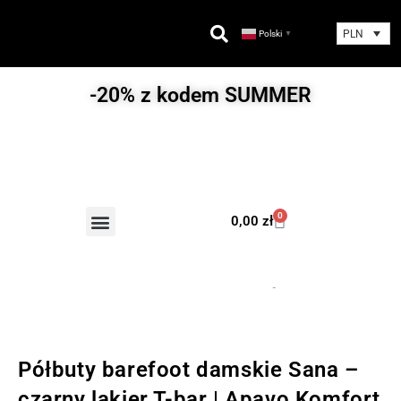
PLN
Polski
▼
-20% z kodem SUMMER
0
0,00
zł
Półbuty barefoot damskie Sana –
czarny lakier T-bar | Apavo Komfort