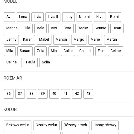
MODEL
Ava
Lena
Livia
Livia II
Lucy
Neomi
Niva
Romi
Marine
Tila
Vela
Vivi
Cora
Becky
Bonnie
Jean
Jenny
Karen
Mabel
Manon
Margo
Marie
Martin
Mila
Susan
Zola
Mia
Callie
Callie II
Flor
Celine
Celine II
Paula
Sofia
ROZMIAR
36
37
38
39
40
41
42
43
KOLOR
Beżowy welur
Czarny welur
Różowy groch
Jasny różowy