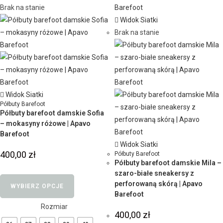
Brak na stanie
Widok Siatki
Brak na stanie
Widok Siatki
Półbuty Barefoot
Półbuty barefoot damskie Sofia
– mokasyny różowe | Apavo
Barefoot
Widok Siatki
400,00
zł
Półbuty Barefoot
Półbuty barefoot damskie Mila –
szaro-białe sneakersy z
perforowaną skórą | Apavo
WYBIERZ OPCJE
Barefoot
Rozmiar
400,00
zł