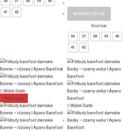
36
37
38
39
40
41
42
WYBIERZ OPCJE
Rozmiar
36
37
38
39
40
41
42
Widok Siatki
Wyprzedaż
Widok Siatki