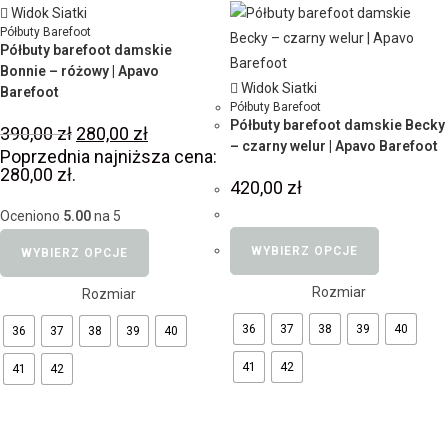
Widok Siatki
Półbuty Barefoot
Półbuty barefoot damskie
Bonnie – różowy | Apavo
Widok Siatki
Barefoot
Półbuty Barefoot
Półbuty barefoot damskie Becky
390,00
zł
280,00
zł
– czarny welur | Apavo Barefoot
Poprzednia najniższa cena:
280,00
zł
.
420,00
zł
Oceniono
5.00
na 5
WYBIERZ OPCJE
WYBIERZ OPCJE
Rozmiar
Rozmiar
36
37
38
39
40
36
37
38
39
40
41
42
41
42