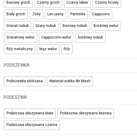
Beżowy groch
Czarny groch
Czarny lakier
Czarny licowy
Biały groch
Złoty
Len jasny
Panterka
Cappucino
Granat nubuk
Szary nubuk
Beżowy nubuk
Bordowy welur
Granatowy welur
Cappuccino welur
bordowy nubuk
Róż metaliczny
brąz welur
Róż
PODSZEWKA
Podszewka skórzana
Materiał siatka Air Mesh
PODESZWA
Podeszwa obszywana biała
Podeszwa obszywana beżowa
Podeszwa obszywana czarna