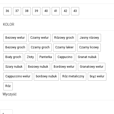
36
37
38
39
40
41
42
43
KOLOR
Beżowy welur
Czarny welur
Różowy groch
Jasny różowy
Beżowy groch
Czarny groch
Czarny lakier
Czarny licowy
Biały groch
Złoty
Panterka
Cappucino
Granat nubuk
Szary nubuk
Beżowy nubuk
Bordowy welur
Granatowy welur
Cappuccino welur
bordowy nubuk
Róż metaliczny
brąz welur
Róż
Wyczyść