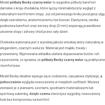
Model
półbuty Becky czarny welur
to wygodne półbuty barefoot
damskie o kroju chodaków, które łączą minimalistyczny wygląd z
naturalnym komfortem stopy. Już od pierwszego kroku poczujesz ulgę
dzięki szerokiemu, anatomicznemu toe boxowi. Elastyczna, cienka
podeszwa barefoot oraz zerowy drop (0 mm) wspierają prawidłowe
ułożenie stopy i zdrowy chód przez cały dzień.
Cholewka wykonana jest z wysokiej jakości włoskiej skóry naturalnej w
eleganckim, czarnym welurze. Materiał jest miękki, trwały i
przewiewny. Wyjmowana wkładka ułatwia dopasowanie butów i ich
czyszczenie, co sprawia, że
półbuty Becky czarny welur
są praktyczne
i komfortowe.
Model Becky idealnie wpisuje się w codzienne, casualowe stylizacje,
a
jednocześnie
wygląda nowocześnie w miejskich outfitach. Możesz
zestawić je z jeansami, szortami, spodniami materiałowymi lub
sportową sukienką,
dzięki czemu
stworzysz wygodny, nowoczesny
look bez kompromisu na komfort.