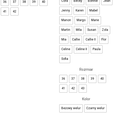
Cora
Becky
Bonnie
Jean
36
37
38
39
40
Jenny
Karen
Mabel
41
42
Manon
Margo
Marie
Martin
Mila
Susan
Zola
Mia
Callie
Callie II
Flor
Celine
Celine II
Paula
Sofia
Rozmiar
36
37
38
39
40
41
42
43
Kolor
Beżowy welur
Czarny welur