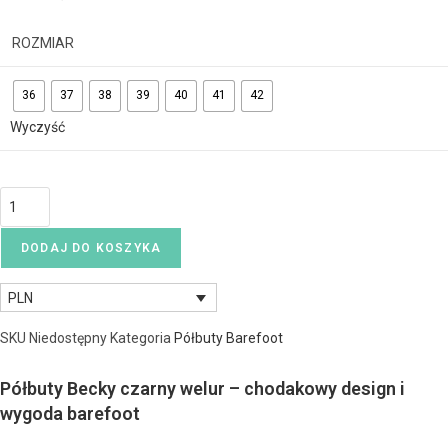
ROZMIAR
36
37
38
39
40
41
42
Wyczyść
DODAJ DO KOSZYKA
PLN
SKU
Niedostępny
Kategoria
Półbuty Barefoot
Półbuty Becky czarny welur – chodakowy design i
wygoda barefoot