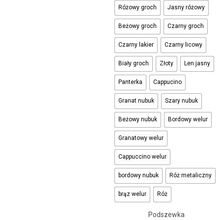
Różowy groch
Jasny różowy
Beżowy groch
Czarny groch
Czarny lakier
Czarny licowy
Biały groch
Złoty
Len jasny
Panterka
Cappucino
Granat nubuk
Szary nubuk
Beżowy nubuk
Bordowy welur
Granatowy welur
Cappuccino welur
bordowy nubuk
Róż metaliczny
brąz welur
Róż
Podszewka