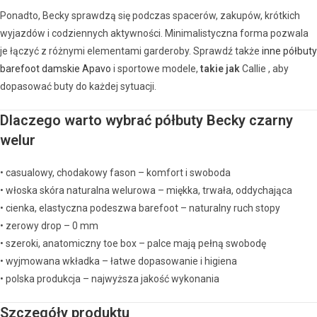
Ponadto, Becky sprawdzą się podczas spacerów, zakupów, krótkich
wyjazdów i codziennych aktywności. Minimalistyczna forma pozwala
je łączyć z różnymi elementami garderoby. Sprawdź także
inne półbuty
barefoot damskie Apavo
i sportowe modele,
takie jak
Callie , aby
dopasować buty do każdej sytuacji.
Dlaczego warto wybrać półbuty Becky czarny
welur
• casualowy, chodakowy fason – komfort i swoboda
• włoska skóra naturalna welurowa – miękka, trwała, oddychająca
• cienka, elastyczna podeszwa barefoot – naturalny ruch stopy
• zerowy drop – 0 mm
• szeroki, anatomiczny toe box – palce mają pełną swobodę
• wyjmowana wkładka – łatwe dopasowanie i higiena
• polska produkcja – najwyższa jakość wykonania
Szczegóły produktu