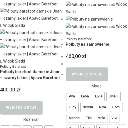
Widok
Siatki
Widok Siatki
Widok
Siatki
Półbuty Barefoot
Półbuty na zamówienie
460,00
zł
Widok Siatki
Półbuty Barefoot
Półbuty barefoot damskie Jean
WYBIERZ OPCJE
– czarny lakier | Apavo Barefoot
Model
400,00
zł
Ava
Lena
Livia
Livia II
Lucy
Neomi
Niva
Romi
WYBIERZ OPCJE
Marine
Tila
Vela
Vivi
Rozmiar