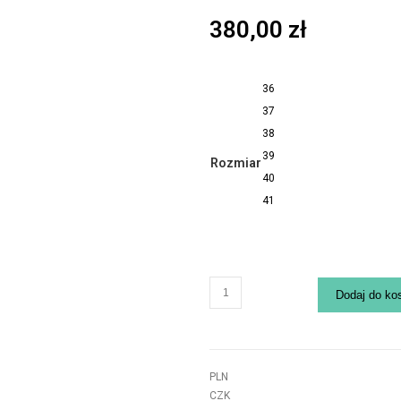
380,00
zł
36
37
38
39
Rozmiar
40
41
Dodaj do ko
PLN
CZK