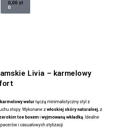
0,00
zł
0
damskie Livia – karmelowy
fort
– karmelowy welur
łączą minimalistyczny styl z
uchu stopy. Wykonane z
włoskiej skóry naturalnej
, z
zerokim toe boxem
i
wyjmowaną wkładką
. Idealne
pacerów i casualowych stylizacji.