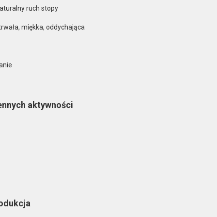
aturalny ruch stopy
trwała, miękka, oddychająca
anie
iennych aktywności
rodukcja