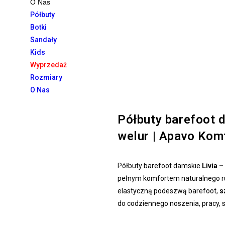
O Nas
Półbuty
Botki
Sandały
Kids
Wyprzedaż
Rozmiary
O Nas
Półbuty barefoot 
welur | Apavo Kom
Półbuty barefoot damskie
Livia 
pełnym komfortem naturalnego r
elastyczną podeszwą barefoot,
s
do codziennego noszenia, pracy, s